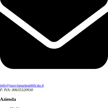
info@nuovispazipubblicita.it
P. IVA: 00635320930
Azienda