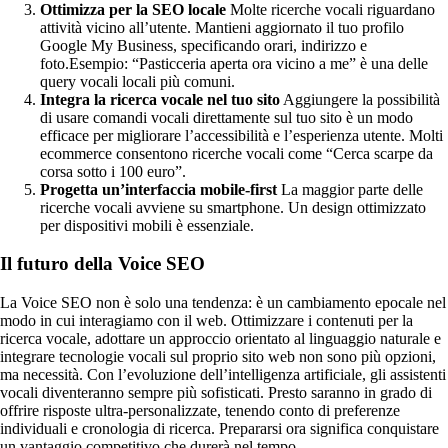
Ottimizza per la SEO locale
Molte ricerche vocali riguardano
attività vicino all’utente. Mantieni aggiornato il tuo profilo
Google My Business, specificando orari, indirizzo e
foto.Esempio: “Pasticceria aperta ora vicino a me” è una delle
query vocali locali più comuni.
Integra la ricerca vocale nel tuo sito
Aggiungere la possibilità
di usare comandi vocali direttamente sul tuo sito è un modo
efficace per migliorare l’accessibilità e l’esperienza utente. Molti
ecommerce consentono ricerche vocali come “Cerca scarpe da
corsa sotto i 100 euro”.
Progetta un’interfaccia mobile-first
La maggior parte delle
ricerche vocali avviene su smartphone. Un design ottimizzato
per dispositivi mobili è essenziale.
Il futuro della Voice SEO
La Voice SEO non è solo una tendenza: è un cambiamento epocale nel
modo in cui interagiamo con il web. Ottimizzare i contenuti per la
ricerca vocale, adottare un approccio orientato al linguaggio naturale e
integrare tecnologie vocali sul proprio sito web non sono più opzioni,
ma necessità. Con l’evoluzione dell’intelligenza artificiale, gli assistenti
vocali diventeranno sempre più sofisticati. Presto saranno in grado di
offrire risposte ultra-personalizzate, tenendo conto di preferenze
individuali e cronologia di ricerca. Prepararsi ora significa conquistare
un vantaggio competitivo che durerà nel tempo.