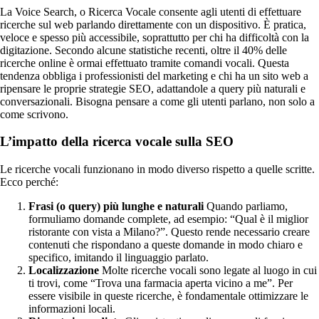
La Voice Search, o Ricerca Vocale consente agli utenti di effettuare
ricerche sul web parlando direttamente con un dispositivo. È pratica,
veloce e spesso più accessibile, soprattutto per chi ha difficoltà con la
digitazione. Secondo alcune statistiche recenti, oltre il 40% delle
ricerche online è ormai effettuato tramite comandi vocali. Questa
tendenza obbliga i professionisti del marketing e chi ha un sito web a
ripensare le proprie strategie SEO, adattandole a query più naturali e
conversazionali. Bisogna pensare a come gli utenti parlano, non solo a
come scrivono.
L’impatto della ricerca vocale sulla SEO
Le ricerche vocali funzionano in modo diverso rispetto a quelle scritte.
Ecco perché:
Frasi (o query) più lunghe e naturali
Quando parliamo,
formuliamo domande complete, ad esempio: “Qual è il miglior
ristorante con vista a Milano?”. Questo rende necessario creare
contenuti che rispondano a queste domande in modo chiaro e
specifico, imitando il linguaggio parlato.
Localizzazione
Molte ricerche vocali sono legate al luogo in cui
ti trovi, come “Trova una farmacia aperta vicino a me”. Per
essere visibile in queste ricerche, è fondamentale ottimizzare le
informazioni locali.