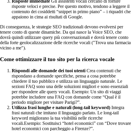
Risposte immediate
Gli assistenti vocali cercano di fornire
risposte veloci e precise. Per questo motivo, tendono a leggere il
contenuto dei cosiddetti “snippet in primo piano” – i riquadri che
appaiono in cima ai risultati di Google.
Di conseguenza, le strategie SEO tradizionali devono evolversi per
tenere conto di queste dinamiche. Da qui nasce la Voice SEO, che
dovrà quindi utilizzare query più conversazionali e dovrà tenere conto
della forte geolocalizzazione delle ricerche vocali ("Trova una farmacia
vicino a me").
Come ottimizzare il tuo sito per la ricerca vocale
Rispondi alle domande dei tuoi utenti
Crea contenuti che
rispondano a domande specifiche, pensa a cosa potrebbe
chiedere il tuo pubblico e utilizza un linguaggio naturale. Le
sezioni FAQ sono una delle soluzioni migliori e sono essenziali
per rispondere alle query vocali. Esempio: Un sito di viaggi
potrebbe includere una FAQ con domande come “Qual è il
periodo migliore per visitare Parigi?”.
Utilizza frasi lunghe e naturali (long-tail keyword)
Integra
frasi naturali che imitano il linguaggio parlato. Le long-tail
keyword migliorano la tua visibilità nelle ricerche
vocali.Esempio: Sostituisci “hotel economici” con “Dove trovare
hotel economici con parcheggio a Firenze?”.