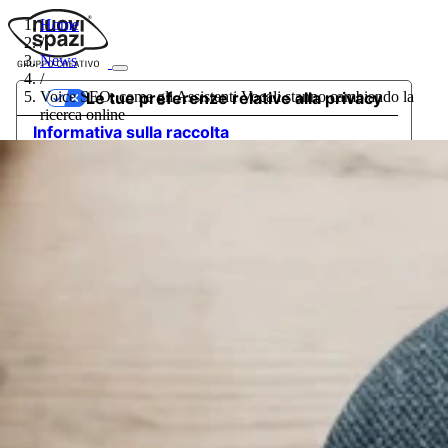
Home
/
News
/
Voice SEO: come gli Assistenti Vocali stanno cambiando la
Le tue preferenze relative alla privacy
ricerca online
Informativa sulla raccolta