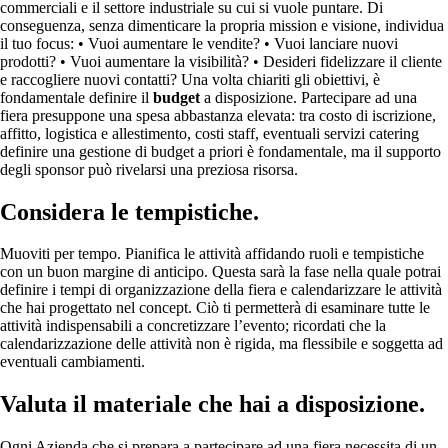
commerciali e il settore industriale su cui si vuole puntare. Di
conseguenza, senza dimenticare la propria mission e visione, individua
il tuo focus: • Vuoi aumentare le vendite? • Vuoi lanciare nuovi
prodotti? • Vuoi aumentare la visibilità? • Desideri fidelizzare il cliente
e raccogliere nuovi contatti? Una volta chiariti gli obiettivi, è
fondamentale definire il
budget
a disposizione. Partecipare ad una
fiera presuppone una spesa abbastanza elevata: tra costo di iscrizione,
affitto, logistica e allestimento, costi staff, eventuali servizi catering
definire una gestione di budget a priori è fondamentale, ma il supporto
degli sponsor può rivelarsi una preziosa risorsa.
Considera le tempistiche.
Muoviti per tempo. Pianifica le attività affidando ruoli e tempistiche
con un buon margine di anticipo. Questa sarà la fase nella quale potrai
definire i tempi di organizzazione della fiera e calendarizzare le attività
che hai progettato nel concept. Ciò ti permetterà di esaminare tutte le
attività indispensabili a concretizzare l’evento; ricordati che la
calendarizzazione delle attività non è rigida, ma flessibile e soggetta ad
eventuali cambiamenti.
Valuta il materiale che hai a disposizione.
Ogni Azienda che si prepara a partecipare ad una fiera necessita di un