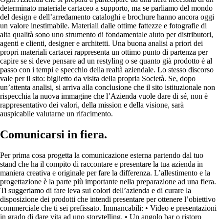
determinato materiale cartaceo a supporto, ma se parliamo del mondo
del design e dell’arredamento cataloghi e brochure hanno ancora oggi
un valore inestimabile. Materiali dalle ottime fattezze e fotografie di
alta qualità sono uno strumento di fondamentale aiuto per distributori,
agenti e clienti, designer e architetti. Una buona analisi a priori dei
propri materiali cartacei rappresenta un ottimo punto di partenza per
capire se si deve pensare ad un restyling o se quanto già prodotto è al
passo con i tempi e specchio della realtà aziendale. Lo stesso discorso
vale per il sito: biglietto da visita della propria Società. Se, dopo
un’attenta analisi, si arriva alla conclusione che il sito istituzionale non
rispecchia la nuova immagine che l’Azienda vuole dare di sé, non è
rappresentativo dei valori, della mission e della visione, sarà
auspicabile valutarne un rifacimento.
Comunicarsi in fiera.
Per prima cosa progetta la comunicazione esterna partendo dal tuo
stand che ha il compito di raccontare e presentare la tua azienda in
maniera creativa e originale per fare la differenza. L’allestimento e la
progettazione è la parte più importante nella preparazione ad una fiera.
Ti suggeriamo di fare leva sui colori dell’azienda e di curare la
disposizione dei prodotti che intendi presentare per ottenere l’obiettivo
commerciale che ti sei prefissato. Immancabili: • Video e presentazioni
in grado di dare vita ad uno storytelling. • Un angolo bar o ristoro